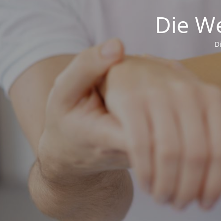
Die We
D