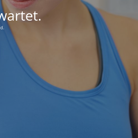
wartet.
d.