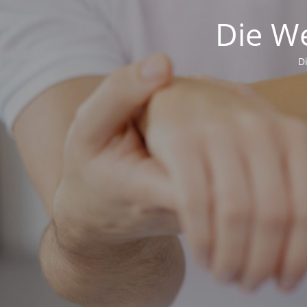
Die We
D