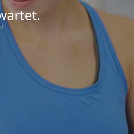
wartet.
d.