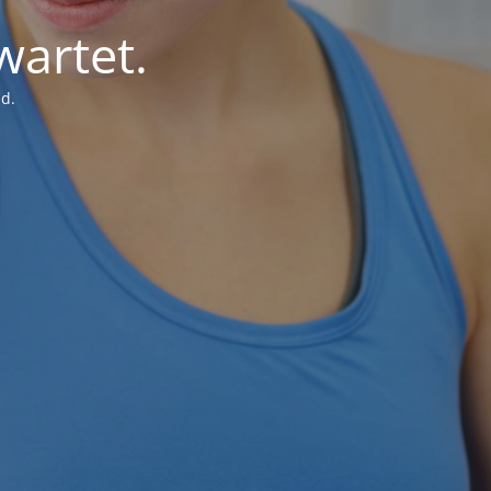
wartet.
d.