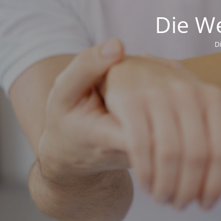
Die We
D