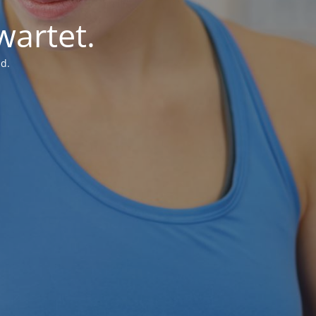
wartet.
d.