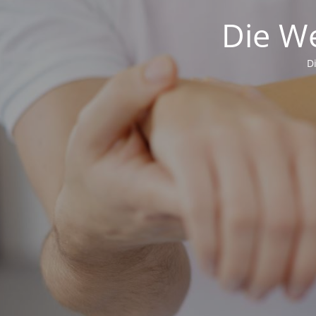
Die We
D