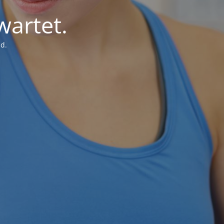
wartet.
d.