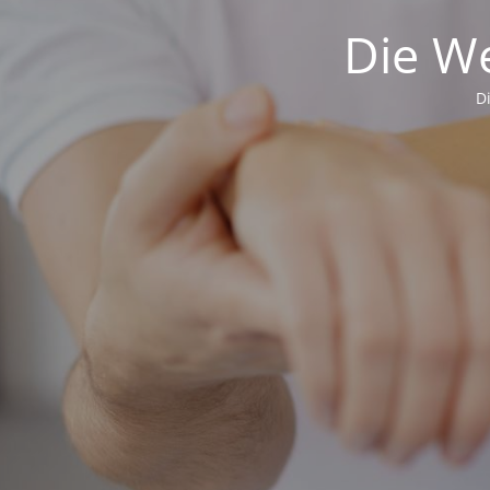
Die We
D