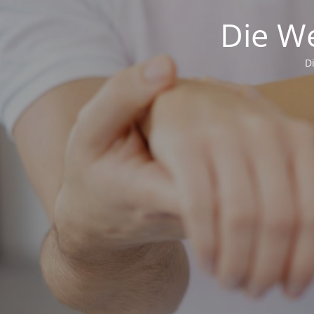
Die We
D