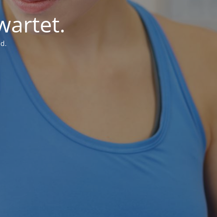
wartet.
d.