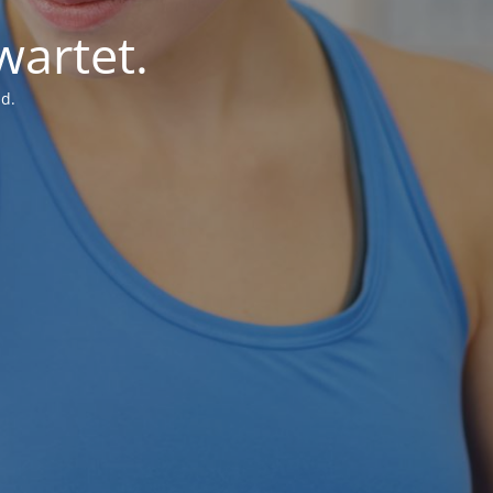
wartet.
d.