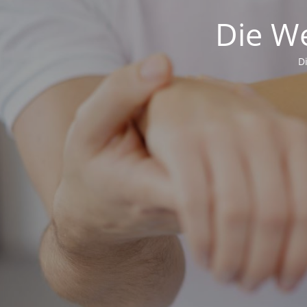
Die We
D