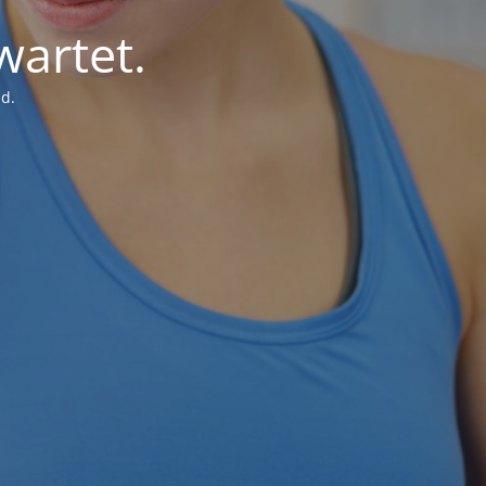
wartet.
d.