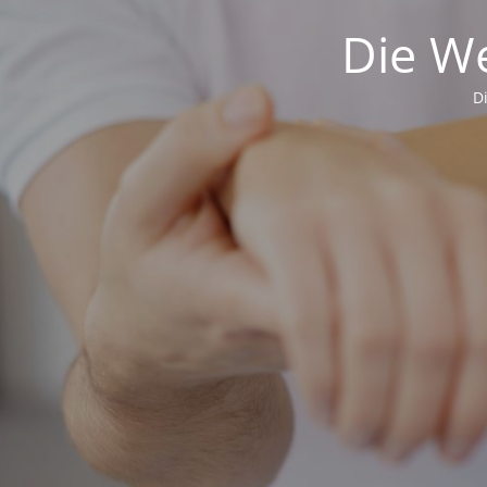
Die We
D