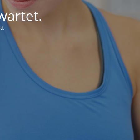
wartet.
d.