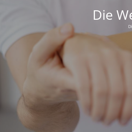
Die We
D