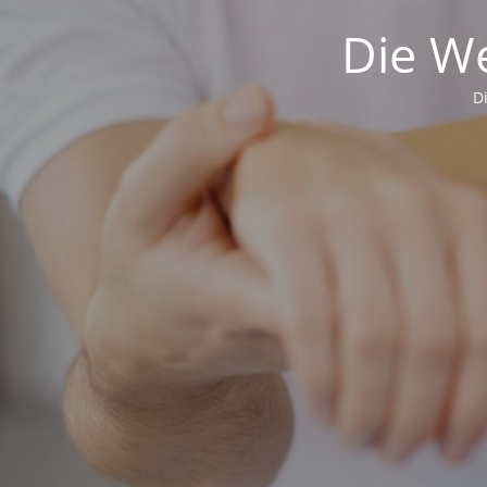
Die We
D