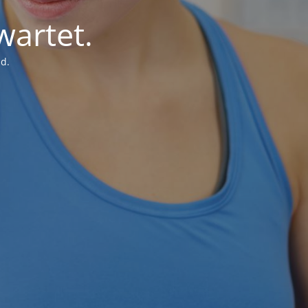
wartet.
d.