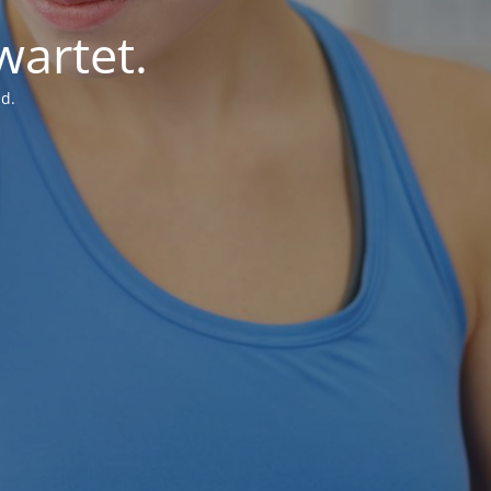
wartet.
d.