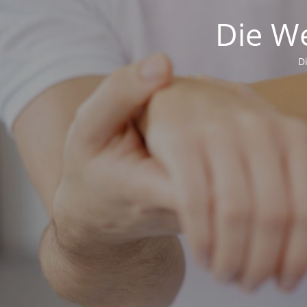
Die We
D