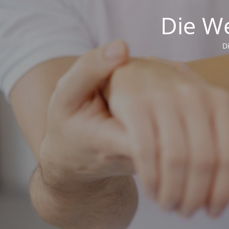
Die We
D