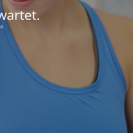
wartet.
d.