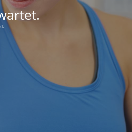
wartet.
d.