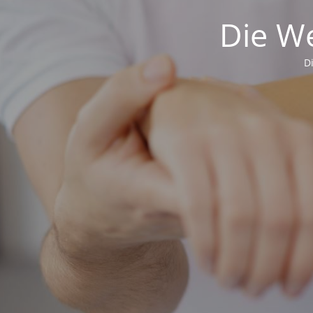
Die We
D