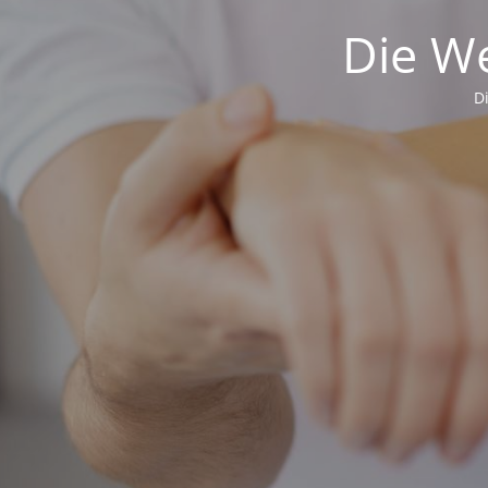
Die We
D