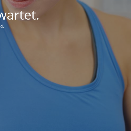
wartet.
d.