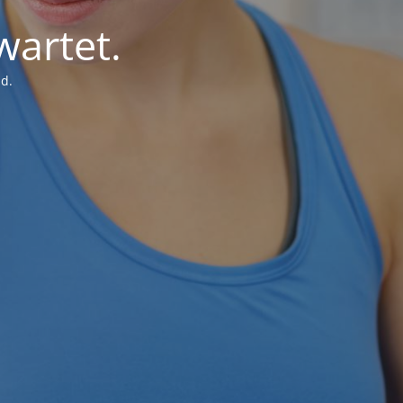
wartet.
d.