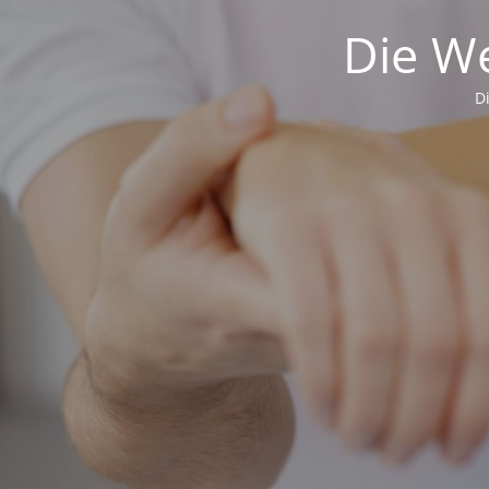
Die We
D