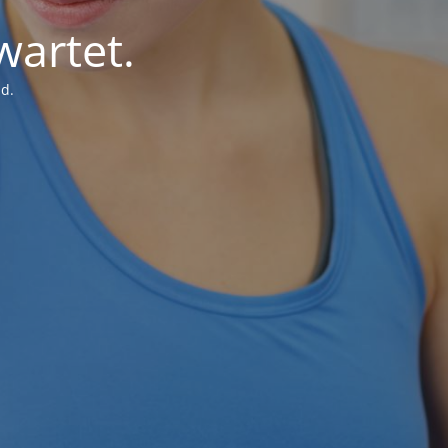
wartet.
d.