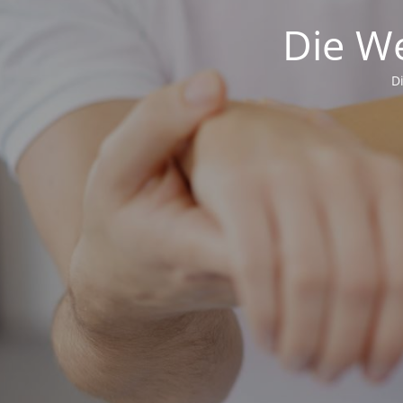
Die We
D