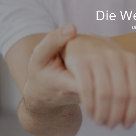
Die We
D