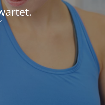
wartet.
d.